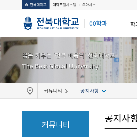
전북대학교
대학포털시스템
오아시스
00학과
학
꿈을 키우는 '행복 배움터' 전북대학교
The Best Glocal University
커뮤니티
공지사항
공지사
커뮤니티