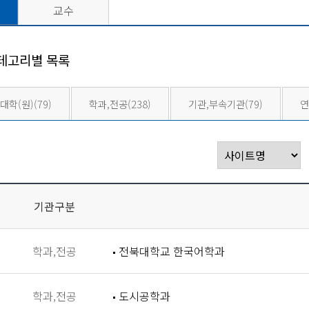
교수
테고리별 목록
대학(원)
(79)
학과,전공
(238)
기관,부속기관
(79)
연
기관구분
학과,전공
전북대학교 한국어학과
학과,전공
도시공학과