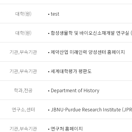
대학(원)
test
대학(원)
합성생물학 및 바이오신소재개발 연구실 (Synthet
기관,부속기관
제약산업 미래인력 양성센터 홈페이지
기관,부속기관
세계대학평가 평판도
학과,전공
Department of History
연구소,센터
JBNU-Purdue Research Institute (JPR
기관,부속기관
연구처 홈페이지