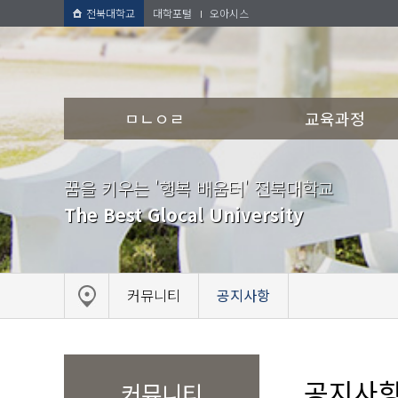
전북대학교
대학포털
오아시스
ㅁㄴㅇㄹ
교육과정
꿈을 키우는 '행복 배움터' 전북대학교
The Best Glocal University
커뮤니티
공지사항
공지사
커뮤니티