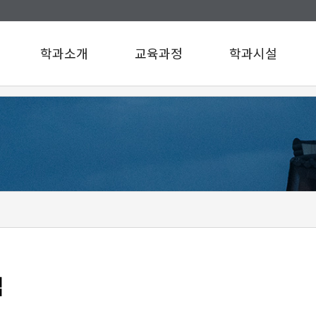
학과소개
교육과정
학과시설
인사말
교육과정
학과시설
연혁
설문조사
규정/지침
찾아오시는길
구성원소개
A팀
B팀
c
d
e
f
g
맵