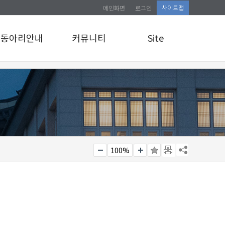
사이트맵
메인화면
로그인
동아리안내
커뮤니티
Site
동아리안내
공지사항
로그인
앨범게시판
사이트맵
관리자 교육 신청
소식통
100%