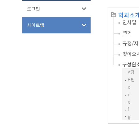
로그인
학과소
인사말
사이트맵
연혁
규정/지
찾아오
구성원
A팀
B팀
c
d
e
f
g