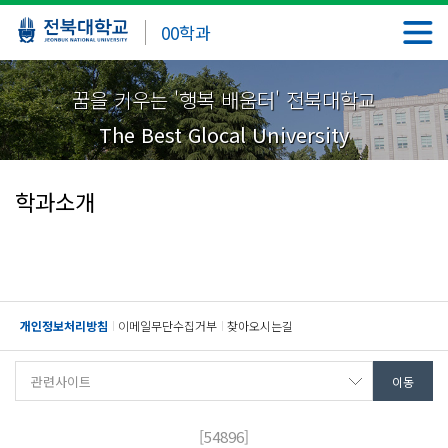
00학과
꿈을 키우는 '행복 배움터' 전북대학교
The Best Glocal University
학과소개
개인정보처리방침
이메일무단수집거부
찾아오시는길
[54896]