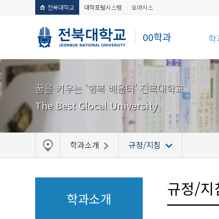
전북대학교
대학포털시스템
오아시스
00학과
학
꿈을 키우는 '행복 배움터' 전북대학교
The Best Glocal University
학과소개
규정/지침
규정/지
학과소개